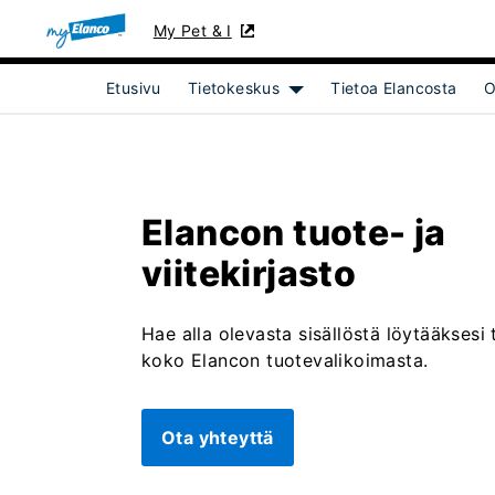
My Pet & I
Etusivu
Tietokeskus
Tietoa Elancosta
O
Show submenu for [object 
Elancon tuote- ja
viitekirjasto
Hae alla olevasta sisällöstä löytääksesi 
koko Elancon tuotevalikoimasta.
Ota yhteyttä