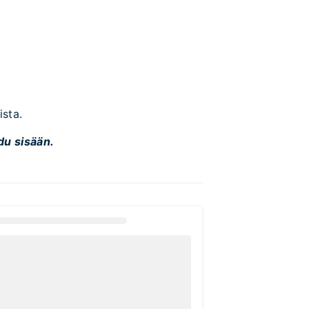
ista.
du sisään.