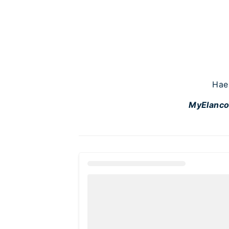
Hae 
MyElancon