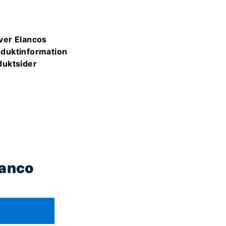
ver Elancos
oduktinformation
duktsider
lanco