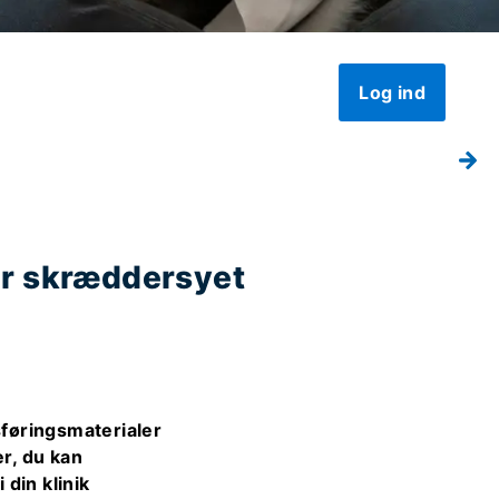
Log ind
r er skræddersyet
føringsmaterialer
r, du kan
 din klinik