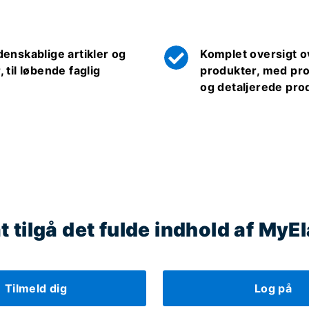
denskablige artikler og
Komplet oversigt o
, til løbende faglig
produkter, med pr
og detaljerede pro
at tilgå det fulde indhold af MyE
Tilmeld dig
Log på