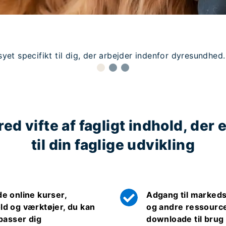
et specifikt til dig, der arbejder indenfor dyresundhed.
red vifte af fagligt indhold, de
til din faglige udvikling
de online kurser,
Adgang til markeds
ld og værktøjer, du kan
og andre ressource
 passer dig
downloade til brug i