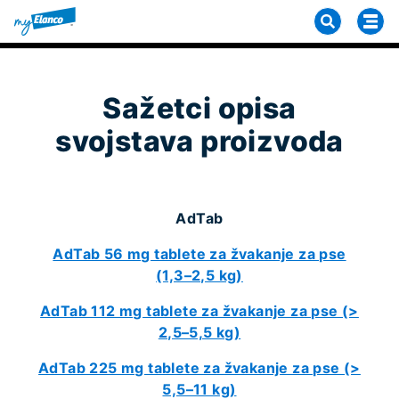
Sažetci opisa
svojstava proizvoda
AdTab
AdTab 56 mg tablete za žvakanje za pse
(1,3–2,5 kg)
AdTab 112 mg tablete za žvakanje za pse (>
2,5–5,5 kg)
AdTab 225 mg tablete za žvakanje za pse (>
5,5–11 kg)