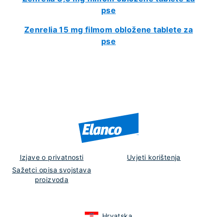
pse
Zenrelia 15 mg filmom obložene tablete za
pse
Izjave o privatnosti
Uvjeti korištenja
Sažetci opisa svojstava
proizvoda
Hrvatska