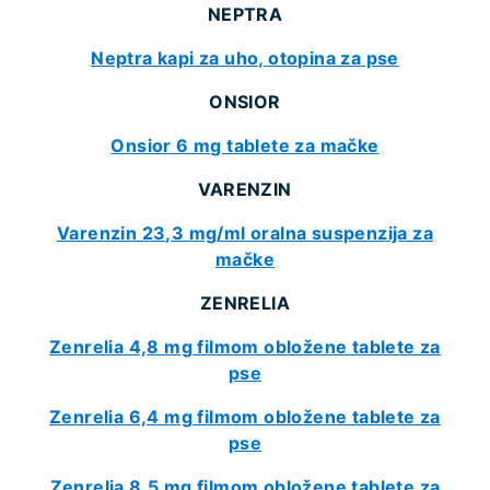
NEPTRA
Neptra kapi za uho, otopina za pse
ONSIOR
Onsior 6 mg tablete za mačke
VARENZIN
Varenzin 23,3 mg/ml oralna suspenzija za
mačke
ZENRELIA
Zenrelia 4,8 mg filmom obložene tablete za
pse
Zenrelia 6,4 mg filmom obložene tablete za
pse
Zenrelia 8,5 mg filmom obložene tablete za