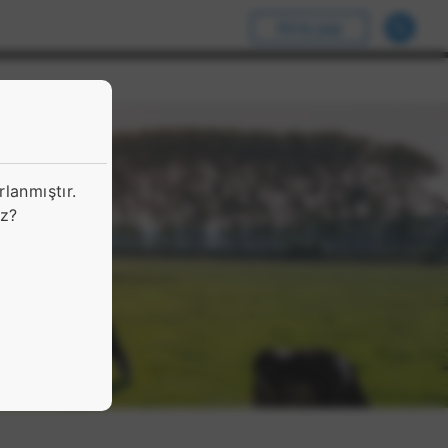
Giriş yap
lanmıştır.
uz?