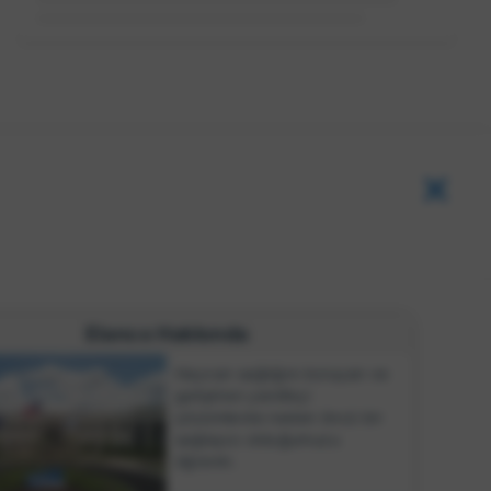
Loading...
Elanco Hakkında
Hayvan sağlığını koruyan ve
geliştiren yenilikçi
çözümlerde neden öncü bir
sağlayıcı olduğumuzu
öğrenin.