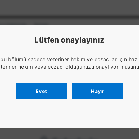
nco Hakkında
İletişim
Lütfen onaylayınız
 bu bölümü sadece veteriner hekim ve eczacılar için hazır
teriner hekim veya eczacı olduğunuzu onaylıyor musun
r
Evet
Hayır