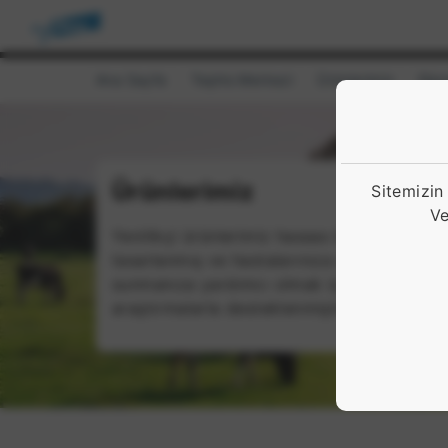
Ana Sayfa
Teşhis Merkezi
Ürünlerimiz
Ela
Ürünlerimiz
Sitemizin
Ve
Yenilikçi ürünlerimiz hassas bir şekilde
tasarlanmış ve hastalarınıza etkili çözümle
sunmanıza yardımcı olmak için
araştırmalarla desteklenmiştir.