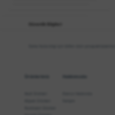
Loading...
Güvenlik Bilgileri
Daha fazla bilgi için lütfen ürün prospektüslerine
Ürünlerimiz
Hakkımızda
Kedi Ürünleri
Elanco Hakkında
Köpek Ürünleri
İletişim
Ruminant Ürünleri