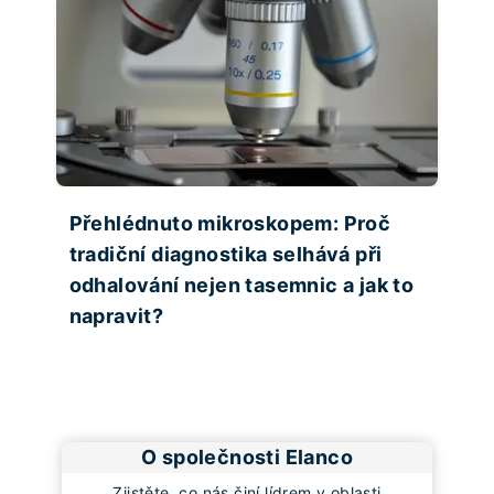
Přehlédnuto mikroskopem: Proč
tradiční diagnostika selhává při
odhalování nejen tasemnic a jak to
napravit?
O společnosti Elanco
Zjistěte, co nás činí lídrem v oblasti