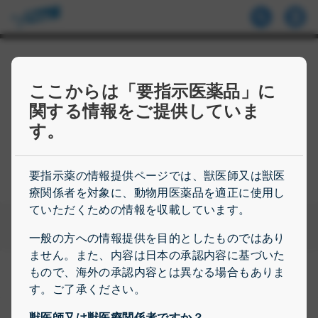
製品情報
ここからは「要指示医薬品」に
関する情報をご提供していま
寄生虫駆除薬をはじめ、治療薬、抗菌剤から栄養・
す。
健康補助食品、スキンケア製品まで。弊社の動物用
医薬品ラインナップをご紹介します。
要指示薬の情報提供ページでは、獣医師又は獣医
療関係者を対象に、動物用医薬品を適正に使用し
ていただくための情報を収載しています。
製品を検索
一般の方への情報提供を目的としたものではあり
ません。また、内容は日本の承認内容に基づいた
もので、海外の承認内容とは異なる場合もありま
す。ご了承ください。
獣医師又は獣医療関係者ですか？