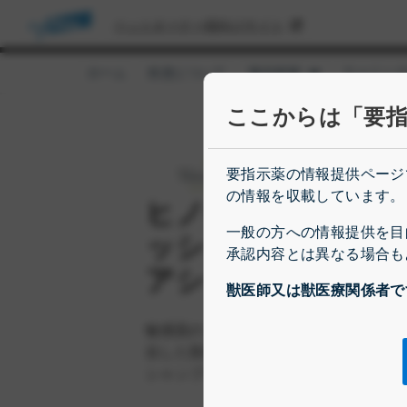
ペットオーナー様向けサイト
ホーム
疾患について
製品情報
ラーニン
Show submenu f
ここからは「要
要指示薬の情報提供ページ
の情報を収載しています。
ヒノケア®forプロ
一般の方への情報提供を目
ッショナルズ スキ
承認内容とは異なる場合も
アシャンプー
獣医師又は獣医療関係者で
敏感肌のことを第一に考え、高機能成
合した獣医師が求めていた真の低刺激
シャンプーです。