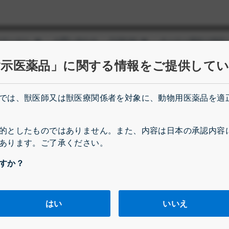
グポータル
お問い合わせ
FORUM
オーナー様向け特設
or [object Object]
Show submenu for [object Object]
Show submenu for [objec
指示医薬品」に関する情報をご提供して
[オンシオール錠]
FAQ[オンシオール2 %注射液]
では、獣医師又は獣医療関係者を対象に、動物用医薬品を適
的としたものではありません。また、内容は日本の承認内容
あります。ご了承ください。
すか？
鎮痛剤
指定医薬品
はい
いいえ
SAIDs