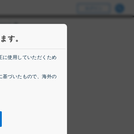
ログイン
ページ
t Object]
Show submenu for [object Object]
います。
正に使用していただくため
に基づいたもので、海外の