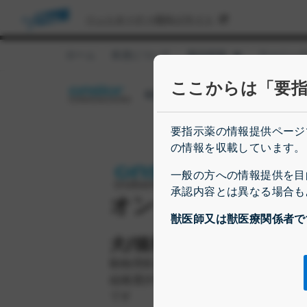
ペットオーナー様向けサイト
ホーム
疾患について
製品情報
ラーニン
Show submenu f
ここからは「要
概要
特長
製品資料
FAQ 
要指示薬の情報提供ページ
の情報を収載しています。
一般の方への情報提供を目
承認内容とは異なる場合も
オンシオール®
獣医師又は獣医療関係者で
犬/猫用非ステロイド消炎
動物用医薬品 劇薬 要指示医薬品 
組織選択性とCOX-2高選択性コキシブ系N
です