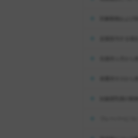
対象動物および
反復投与する場
生後何ヵ月から
体重何キロから
妊娠授乳期の動
フレーバーにつ