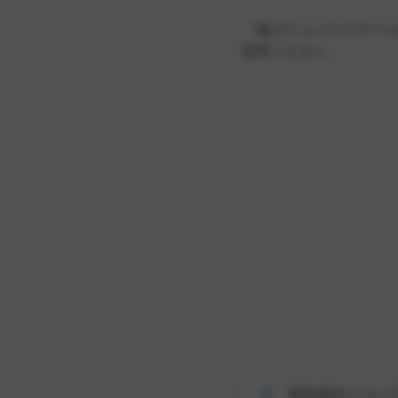
「猫のフェイススケー
使用ください。
有効成分につい