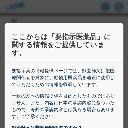
ここからは「要指示医薬品」に
関する情報をご提供していま
パノラミス®錠
す。
犬用寄生虫駆除薬
要指示薬の情報提供ページでは、獣医師又は獣医
動物用医薬品 要指示医薬品
療関係者を対象に、動物用医薬品を適正に使用し
月1錠で3タイプ６つの寄生虫対策が可能なブ
ていただくための情報を収載しています。
ロードスペクトラムの犬用経口駆除剤。
一般の方への情報提供を目的としたものではあり
ません。また、内容は日本の承認内容に基づいた
もので、海外の承認内容とは異なる場合もありま
製品資料
す。ご了承ください。
獣医師又は獣医療関係者ですか？